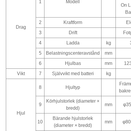
1
Modell
On L
Bat
2
Kraftform
El
Drag
3
Drift
Fot
4
Ladda
kg
5
Belastningscenteravstånd
mm
6
Hjulbas
mm
12
Vikt
7
Självvikt med batteri
kg
Främ
8
Hjultyp
bakre
Körhjulstorlek (diameter ×
9
mm
φ35
bredd)
Hjul
Bärande hjulstorlek
10
mm
φ80
(diameter × bredd)