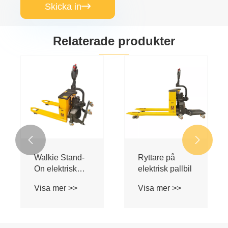
Skicka in

Relaterade produkter


Ryttare på
Stand-up
elektrisk pallbil
ryttare
Visa mer >>
Visa mer >>