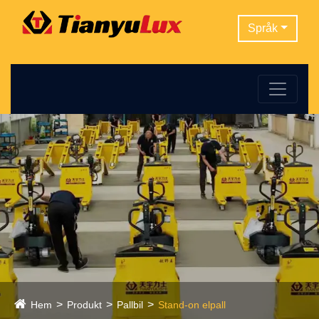
Språk
Hem
Produkt
Pallbil
Stand-on elpall