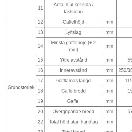
Antal hjul kör sida /
11
lastsidan
12
Gaffelhöjd
mm
13
Lyftslag
mm
Minsta gaffelhöjd (± 2
14
mm
mm)
15
Yttre avstånd
mm
5
16
Inneravstånd
mm
250/3
17
Gafflarnas längd
mm
11
Grundstorlek
18
Gaffelbredd
mm
1
19
Gaffel
mm
20
Övergripande bredd
mm
5
22
Total höjd utan handtag
mm