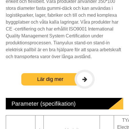
enkelt och flexibelt. Våra produkter använder 350*100
stora diameter fasta gummi-däck och kan användas i
logistikparker, lager, fabriker och till och med komplexa
byggplatser och våta kalla lagringar. Våra produkter har
CE -certifiering och har erhållit ISO9001 International
Quality Management System Certification under
produktionsprocessen. Tianyulux stand-on stand-in
elektrisk pallbil är en bra hjälpare för att spara arbetskraft
och transportera varor över långa avstånd.
Lär dig mer
Parameter (specifikation)
TYA
Electr