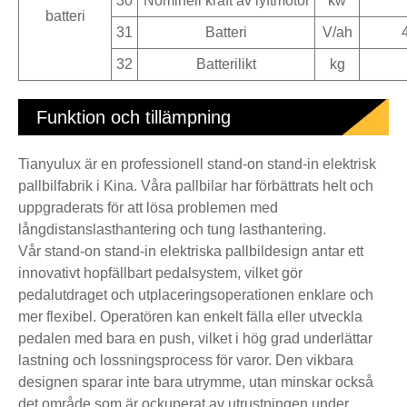
30
Nominell kraft av lyftmotor
kw
batteri
31
Batteri
V/ah
32
Batterilikt
kg
Funktion och tillämpning
Tianyulux är en professionell stand-on stand-in elektrisk
pallbilfabrik i Kina. Våra pallbilar har förbättrats helt och
uppgraderats för att lösa problemen med
långdistanslasthantering och tung lasthantering.
Vår stand-on stand-in elektriska pallbildesign antar ett
innovativt hopfällbart pedalsystem, vilket gör
pedalutdraget och utplaceringsoperationen enklare och
mer flexibel. Operatören kan enkelt fälla eller utveckla
pedalen med bara en push, vilket i hög grad underlättar
lastning och lossningsprocess för varor. Den vikbara
designen sparar inte bara utrymme, utan minskar också
det område som är ockuperat av utrustningen under