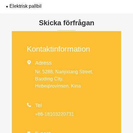
Elektrisk pallbil
Skicka förfrågan
Kontaktinformation

Adress
Nr. 5288, Nanjixiang Street,
Baoding City,
Hebeiprovinsen, Kina

Tel
+86-18103220731
