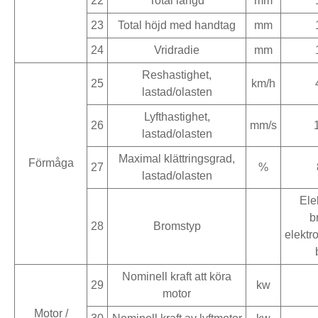
22
Total längd
mm
23
Total höjd med handtag
mm
24
Vridradie
mm
Reshastighet,
25
km/h
lastad/olasten
Lyfthastighet,
26
mm/s
lastad/olasten
Maximal klättringsgrad,
Förmåga
27
%
lastad/olasten
Ele
b
28
Bromstyp
elektr
Nominell kraft att köra
29
kw
motor
Motor /