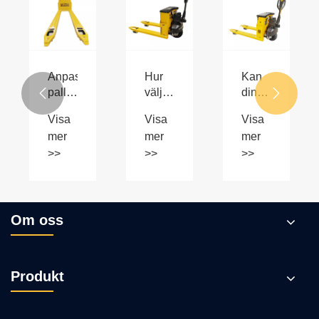
Anpassad
Hur
Kan
pallbil:
väljer
din


Skräddarsydda
jag
pallvagn
Visa
Visa
Visa
lösningar
en
hantera
mer
mer
mer
för
pallbil?
grus,
>>
>>
>>
dina
lera
materialhanteringsbehov
och
branta
sluttningar?
Om oss
Produkt